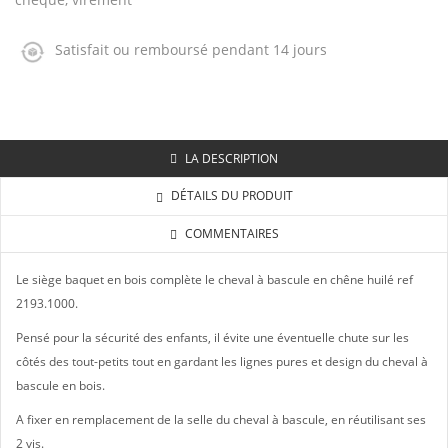
Satisfait ou remboursé pendant 14 jours
LA DESCRIPTION
DÉTAILS DU PRODUIT
COMMENTAIRES
Le siège baquet en bois complète le
cheval à bascule en chêne huilé ref
2193.1000
.
Pensé pour la sécurité des enfants, il évite une éventuelle chute sur les
côtés des tout-petits tout en gardant les lignes pures et design du cheval à
bascule en bois.
A fixer en remplacement de la selle du cheval à bascule, en réutilisant ses
2 vis.