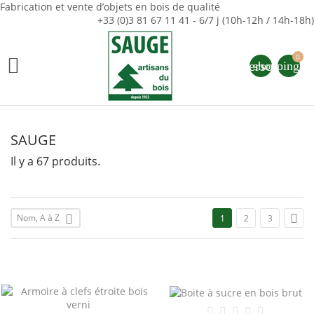
Fabrication et vente d’objets en bois de qualité
+33 (0)3 81 67 11 41 - 6/7 j (10h-12h / 14h-18h)
0

person
shopping_ca
SAUGE
Il y a 67 produits.

Nom, A à Z

1
2
3
-15,50 €