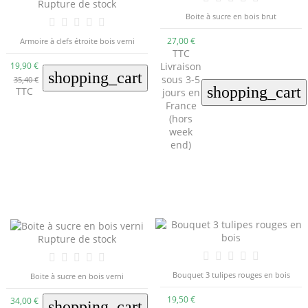
Rupture de stock
Boite à sucre en bois brut
27,00 €
Armoire à clefs étroite bois verni
TTC
Livraison
19,90 €
shopping_cart
sous 3-5
35,40 €
shopping_cart
TTC
jours en
France
(hors
week
end)
Rupture de stock
Bouquet 3 tulipes rouges en bois
Boite à sucre en bois verni
19,50 €
34,00 €
shopping_cart