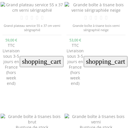
Grand plateau service 55 x 37 cm verni
Grande boîte à tisane bois verni
sérigraphié
sérigraphié neige
59,00 €
53,00 €
TTC
TTC
Livraison
Livraison
sous 3-5
sous 3-5
shopping_cart
shopping_cart
jours en
jours en
France
France
(hors
(hors
week
week
end)
end)
Rupture de stock
Rupture de stock