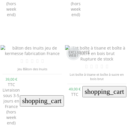
(hors
(hors
week
week
end)
end)
EXCLUSIVITÉ
WEB !
Rupture de stock
Jeu Bâton des Inuits
Lot boîte à tisane et boîte à sucre en
bois brut
39,00 €
TTC
49,00 €
Livraison
shopping_cart
TTC
sous 3-5
shopping_cart
jours en
France
(hors
week
end)