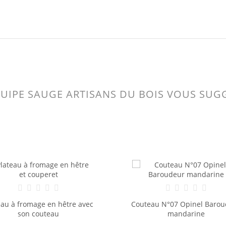
QUIPE SAUGE ARTISANS DU BOIS VOUS SUG
eau N°07 Opinel Baroudeur
Grande planche à découp
mandarine
hêtre massif brut 53 x 28