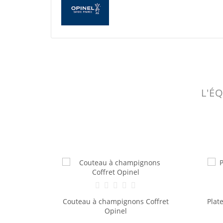
L'É
Coffret
Plateau à fromage en hêtre avec
Cout
son couteau