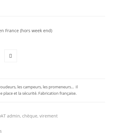
 en France (hors week end)
roudeurs, les campeurs, les promeneurs... Il
 place et la sécurité. Fabrication française.
DAT admin, chèque, virement
s