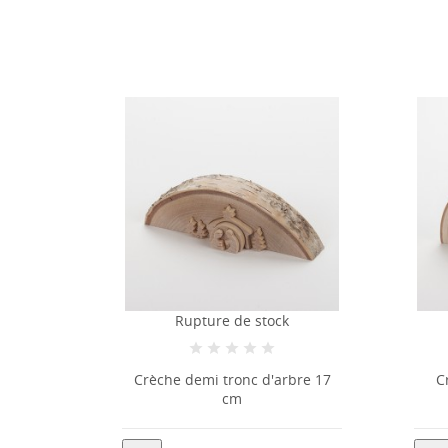
ture de stock
Rupture de stock
mi tronc d'arbre 17
Crèche demi tronc d'arbre
cm
18,5cm