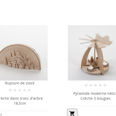
Ruptur
Pyramide moderne hélice
Crèche 3 bougies
3 bougies
suspendre e
shopping_cart