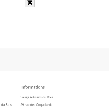
shopping_cart
Informations
Sauge Artisans du Bois
 du Bois
29 rue des Coquillards