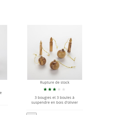
e de stock
Rupture de stock
 et 3 boules à
10 déco Noël en bois d'Olivier à
n bois d'olivier
pendre