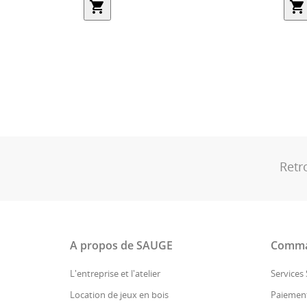
shopping_cart
Retr
A propos de SAUGE
Comma
L'entreprise et l'atelier
Services
Location de jeux en bois
Paiement